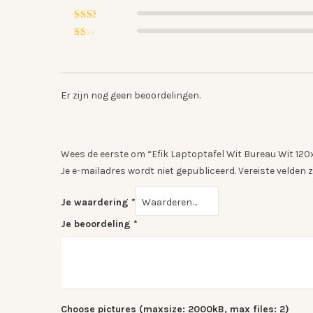
4
uit 5
Gewaardeerd
3
uit
Gewaardeerd
5
2
Gewaardeerd
uit
1
5
uit
5
Er zijn nog geen beoordelingen.
Wees de eerste om “Efik Laptoptafel Wit Bureau Wit 12
Je e-mailadres wordt niet gepubliceerd.
Vereiste velden
Je waardering
*
Je beoordeling
*
Choose pictures (maxsize: 2000kB, max files: 2)