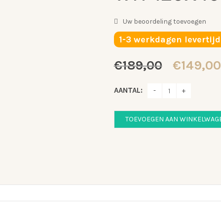
Uw beoordeling toevoegen
1-3 werkdagen levertijd
Oorspro
€
189,00
€
149,00
prijs
was:
AANTAL:
€189,00
TOEVOEGEN AAN WINKELWAG