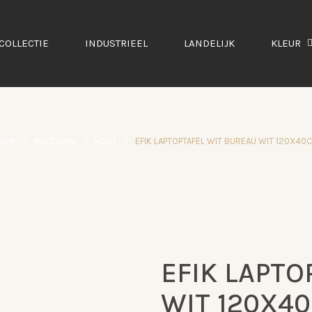
COLLECTIE
INDUSTRIEEL
LANDELIJK
KLEUR
OME
/
MATERIAAL
/
HOUT
/
EFIK LAPTOPTAFEL WIT BUREAU WIT 120X40
EFIK LAPTO
AANBIEDING
WIT 120X4