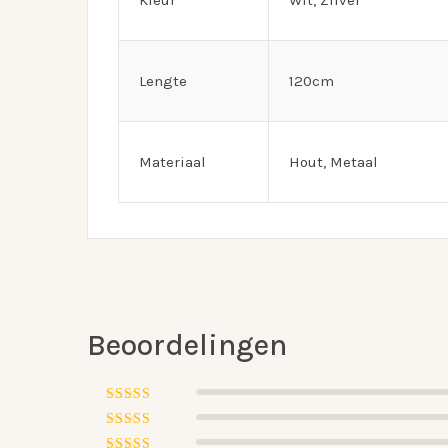
Kleur
Wit, Zilver
Lengte
120cm
Materiaal
Hout, Metaal
Beoordelingen
Gewaardeerd
5
uit 5
Gewaardeerd