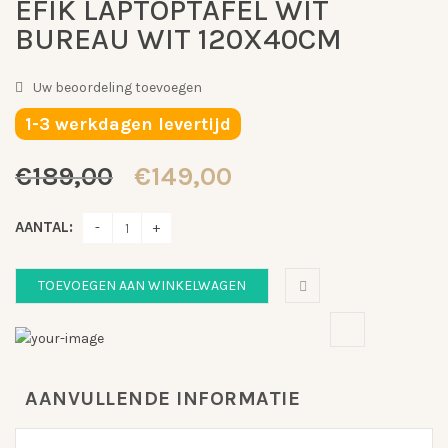
EFIK LAPTOPTAFEL WIT
BUREAU WIT 120X40CM
Uw beoordeling toevoegen
1-3 werkdagen levertijd
Oorspronkelijke
Huidige
€
189,00
€
149,00
prijs
prijs
was:
is:
AANTAL:
€189,00.
€149,00.
TOEVOEGEN AAN WINKELWAGEN
AANVULLENDE INFORMATIE