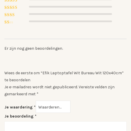
5
uit 5
Gewaardeerd
4
uit 5
Gewaardeerd
3
uit
Gewaardeerd
5
2
Gewaardeerd
uit
1
5
uit
5
Er zijn nog geen beoordelingen.
Wees de eerste om “Efik Laptoptafel Wit Bureau Wit 120x40cm”
te beoordelen
Je e-mailadres wordt niet gepubliceerd.
Vereiste velden zijn
gemarkeerd met
*
Je waardering
*
Je beoordeling
*