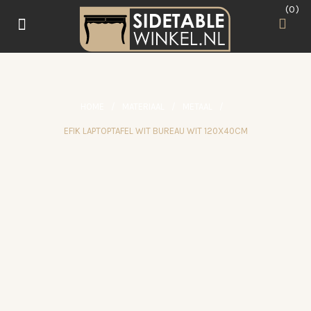
0
HOME
/
MATERIAAL
/
METAAL
/
EFIK LAPTOPTAFEL WIT BUREAU WIT 120X40CM
e
L
AANBIEDING