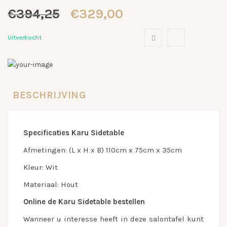
Oorspronkelijke
Huidige
€
394,25
€
329,00
prijs
prijs
was:
is:
Uitverkocht
€394,25.
€329,00.
BESCHRIJVING
Specificaties Karu Sidetable
Afmetingen: (L x H x B) 110cm x 75cm x 35cm
Kleur: Wit
Materiaal: Hout
Online de Karu Sidetable bestellen
Wanneer u interesse heeft in deze salontafel kunt