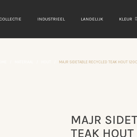
COLLECTIE
INDUSTRIEEL
LANDELIJK
KLEUR
OME
/
MATERIAAL
/
HOUT
/
MAJR SIDETABLE RECYCLED TEAK HOUT 120
MAJR SIDE
AANBIEDING
TEAK HOUT