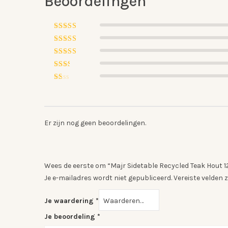
Beoordelingen
Gewaardeerd
5
uit 5
Gewaardeerd
4
uit 5
Gewaardeerd
3
uit
Gewaardeerd
5
2
Gewaardeerd
uit
1
5
uit
5
Er zijn nog geen beoordelingen.
Wees de eerste om “Majr Sidetable Recycled Teak Hout 
Je e-mailadres wordt niet gepubliceerd.
Vereiste velden
Je waardering
*
Je beoordeling
*