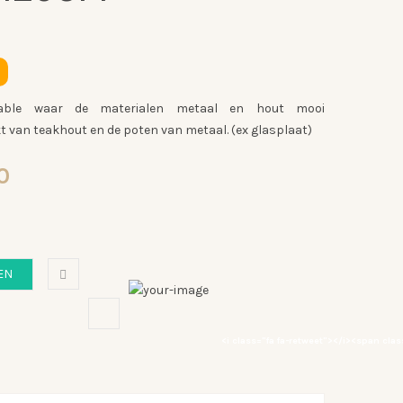
detable waar de materialen metaal en hout mooi
 van teakhout en de poten van metaal. (ex glasplaat)
nkelijke
Huidige
0
prijs
is:
0.
€529,00.
EN
<i class="fa fa-retweet"></i><span clas