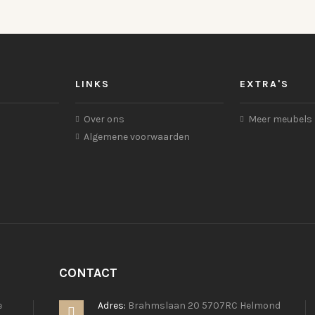
LINKS
EXTRA'S
Over ons
Meer meubels
Algemene voorwaarden
CONTACT
e
Adres:
Brahmslaan 20 5707RC Helmond