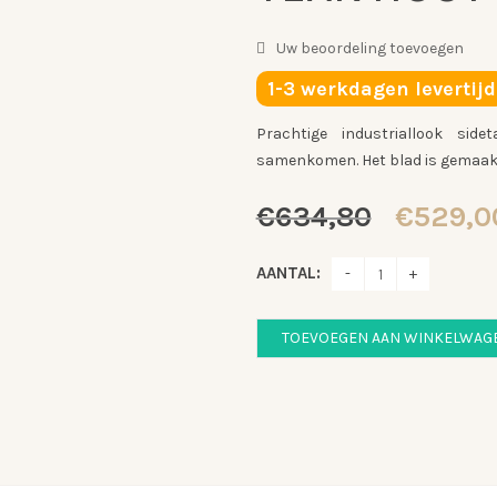
Uw beoordeling toevoegen
1-3 werkdagen levertijd
Prachtige industriallook si
samenkomen. Het blad is gemaakt
Oorspro
€
634,80
€
529,0
prijs
was:
AANTAL:
€634,8
TOEVOEGEN AAN WINKELWAG