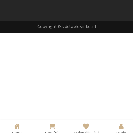
Copyright © sidetablewinkel.nl
Home
Cart
(0)
Verlanglijst
(0)
Login