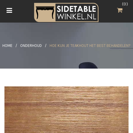
0
HOME
/
ONDERHOUD
/
HOE KUN JE TEAKHOUT HET BEST BEHANDELEN?
e
L