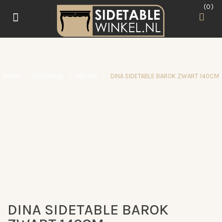
0
HOME
/
MATERIAAL
/
METAAL
/
DINA SIDETABLE BAROK ZWART 140CM
e
L
AANBIEDING
DINA SIDETABLE BAROK