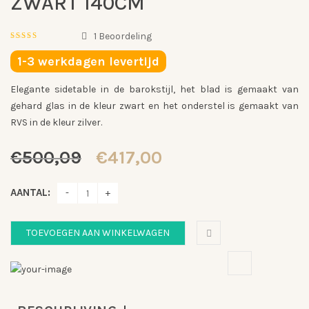
ZWART 140CM
1
Beoordeling
5.00
out
of
1-3 werkdagen levertijd
5
Gebaseerd
op
Elegante sidetable in de barokstijl, het blad is gemaakt van
1
klantbeoordeling
gehard glas in de kleur zwart en het onderstel is gemaakt van
RVS in de kleur zilver.
Oorspronkelijke
Huidige
€
500,09
€
417,00
prijs
prijs
was:
is:
AANTAL:
€500,09.
€417,00.
TOEVOEGEN AAN WINKELWAGEN