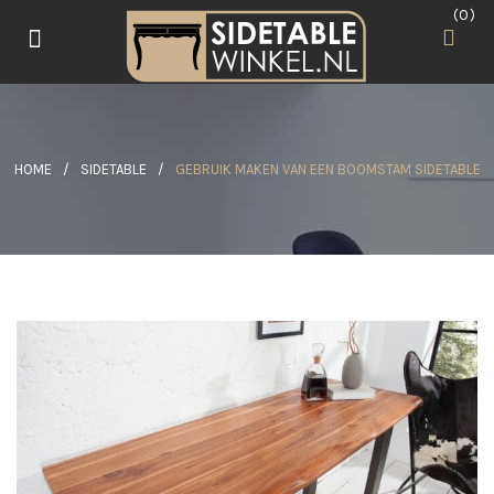
0
HOME
/
SIDETABLE
/
GEBRUIK MAKEN VAN EEN BOOMSTAM SIDETABLE
e
L