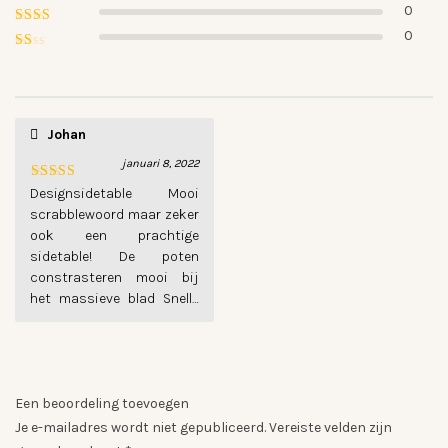
0
Gewaardeerd
3
uit
0
Gewaardeerd
5
2
Gewaardeerd
uit
1
5
uit
5
Johan
januari 8, 2022
Gewaardeerd
Designsidetable Mooi
5
uit 5
scrabblewoord maar zeker
ook een prachtige
sidetable! De poten
constrasteren mooi bij
het massieve blad Snelle
levering!
Een beoordeling toevoegen
Je e-mailadres wordt niet gepubliceerd.
Vereiste velden zijn