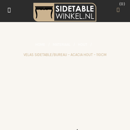
0
HOME
/
MATERIAAL
/
HOUT
/
VELAS SIDETABLE/BUREAU – ACACIA HOUT – 110CM
e
L
AANBIEDING