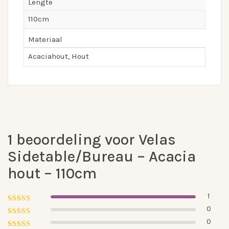
Lengte
110cm
Materiaal
Acaciahout, Hout
1 beoordeling voor
Velas
Sidetable/Bureau – Acacia
hout – 110cm
1
0
Gewaardeerd
5
uit 5
0
Gewaardeerd
4
uit 5