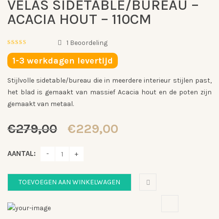
VELAS SIDETABLE/BUREAU –
ACACIA HOUT – 110CM
1
Beoordeling
5.00
out
of
1-3 werkdagen levertijd
5
Gebaseerd
op
Stijlvolle sidetable/bureau die in meerdere interieur stijlen past,
1
klantbeoordeling
het blad is gemaakt van massief Acacia hout en de poten zijn
gemaakt van metaal.
Oorspronkelijke
Huidige
€
279,00
€
229,00
prijs
prijs
was:
is:
AANTAL:
€279,00.
€229,00.
TOEVOEGEN AAN WINKELWAGEN