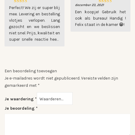
keuze. Dank jullie!
december 23, 2021
Gewaardeerd
Gewaardeerd
Perfect! We zij er super blij
5
uit 5
5
uit 5
Een koopje! Gebruik het
mee. Levering en bestelling
ook als bureau! Handig !
vlotjes verlopen. Lang
Felix staat in de kamer 😁!
gezocht en we beslissen
niet snel. Prijs, kwaliteit en
super snelle reactie heeft
ons over de streep
Een beoordeling toevoegen
Je e-mailadres wordt niet gepubliceerd.
Vereiste velden zijn
gemarkeerd met
*
Je waardering
*
Je beoordeling
*