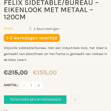
FELIX SIDETABLE/BUREAU –
EIKENLOOK MET METAAL –
120CM
2
Beoordelingen
5.00
out
of
1-3 werkdagen levertijd
5
Gebaseerd
op
Stijlvolle sidetable/bureau met een industriële look, het blad is
2
klantbeoordelingen
gemaakt van eikenfineer en het frame is gemaakt van metaal in
de kleur zwart.
Oorspronkelijke
Huidige
€
215,00
€
155,00
prijs
prijs
was:
is:
AANTAL:
€215,00.
€155,00.
TOEVOEGEN AAN WINKELWAGEN