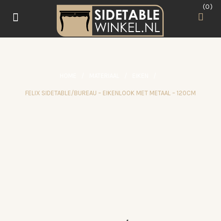
0
HOME
/
MATERIAAL
/
EIKEN
/
FELIX SIDETABLE/BUREAU – EIKENLOOK MET METAAL – 120CM
e
L
AANBIEDING