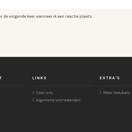
r de volgende keer wanneer ik een reactie plaats.
T
LINKS
EXTRA'S
Over ons
Meer meubels
Algemene voorwaarden