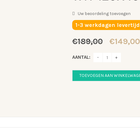
Uw beoordeling toevoegen
1-3 werkdagen levertijd
Oorspro
€
189,00
€
149,00
prijs
was:
AANTAL:
€189,00
TOEVOEGEN AAN WINKELWAG