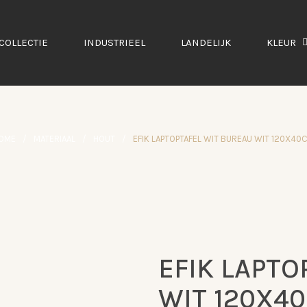
COLLECTIE
INDUSTRIEEL
LANDELIJK
KLEUR
OME
/
MATERIAAL
/
HOUT
/
EFIK LAPTOPTAFEL WIT BUREAU WIT 120X40
EFIK LAPTO
AANBIEDING
WIT 120X4